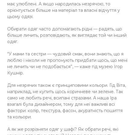
має улюблені. А якщо народилась незрячою, то
орієнтується більше на матеріал та власні відчуття у
цьому одязі.
Обирати одяг часто допомагають рідні — радять, що
більше личить, розповідають, як виглядає той чи інший
одяг.
“У мами та сестри — чудовий смак, вони знають, що я
люблю і ніколи не пропонують придбати щось, що мені
не личить чи не подобається”, — каже гід музею Ігор
Кушнір.
Для незрячих також є принциповими кольори. Гід Віта,
наприклад, не купить щось коричневе чи зелене. Так
само не любить речі, всипані стразами. А наша Іра
взагалі була дизайнером, тому ​​для неї важливі всі
фактори: колір, текстура, фасон, акуратність пошиття
та кольори.
А як же розрізняти одяг у шафі? Як обрати речі, які