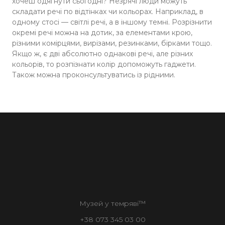
хочеш одягнути сьогодні? Незрячі люди можуть
складати речі по відтінках чи кольорах. Наприклад, в
одному стосі — світлі речі, а в іншому темні. Розрізнити
окремі речі можна на дотик, за елементами крою,
різними комірцями, вирізами, резинками, бірками тощо.
Якщо ж, є дві абсолютно однакові речі, але різних
кольорів, то розпізнати колір допоможуть гаджети.
Також можна проконсультуватись із рідними.
Музей у темряві™
+38 073 345 03 00