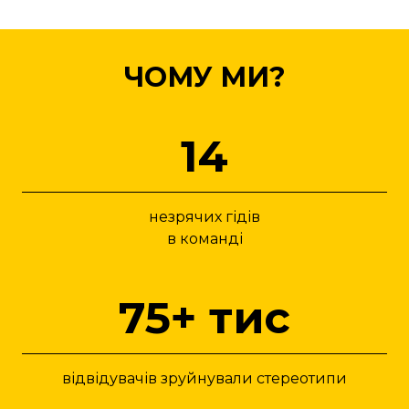
ЧОМУ МИ?
14
незрячих гідів
в команді
75+ тис
відвідувачів зруйнували стереотипи