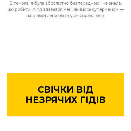
В темряві я була абсолютно безпорадною і не знала,
що робити. А гід здавався мені якимось суперменом —
настільки легко він з усім справлявся.
СВІЧКИ ВІД
НЕЗРЯЧИХ ГІДІВ