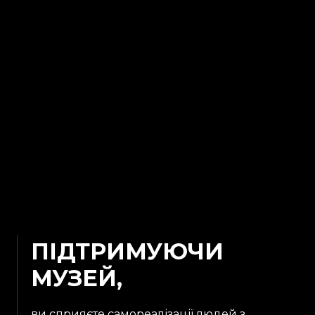
ПІДТРИМУЮЧИ
МУЗЕЙ,
ви сприяєте самореалізації людей з