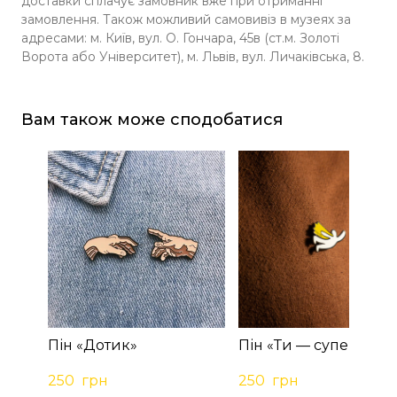
доставки сплачує замовник вже при отриманні
замовлення. Також можливий самовивіз в музеях за
адресами: м. Київ, вул. О. Гончара, 45в (ст.м. Золоті
Ворота або Університет), м. Львів, вул. Личаківська, 8.
Вам також може сподобатися
Пін «Дотик»
Пін «Ти — супергеро
250  грн
250  грн