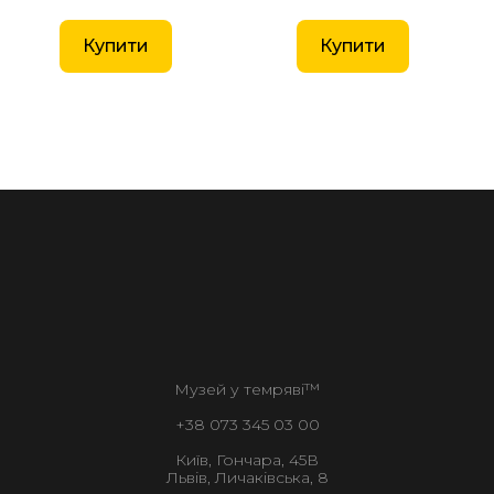
Купити
Купити
Музей у темряві™
+38 073 345 03 00
Київ, Гончара, 45В
Львів, Личаківська, 8