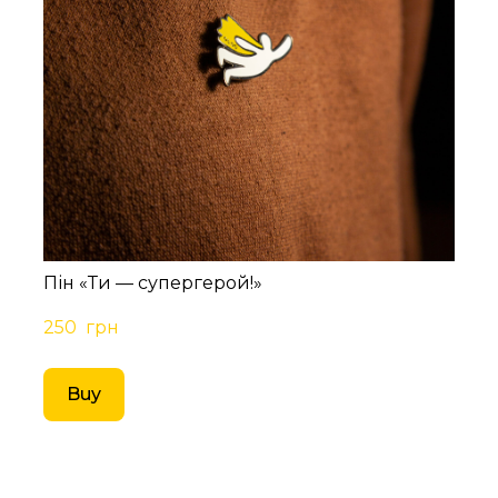
Пін «Ти — супергерой!»
250  грн
Buy