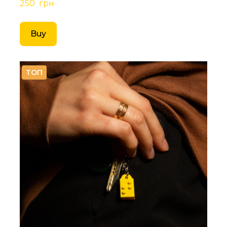
250  грн
Buy
ТОП