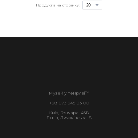
Продуктів на сторінку:
Музей у темряві™
+38 073 345 03 00
Київ, Гончара, 45В
Львів, Личаківська, 8