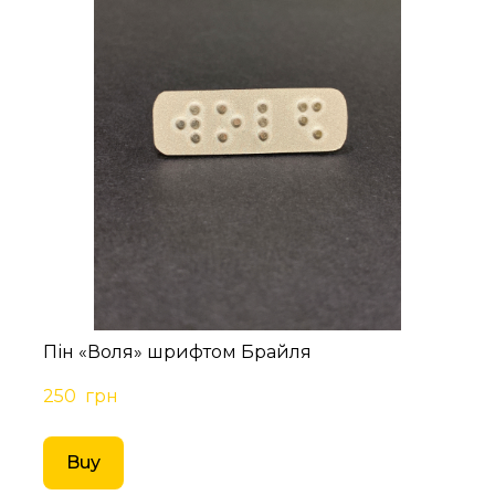
Пін «Воля» шрифтом Брайля
250  грн
Buy