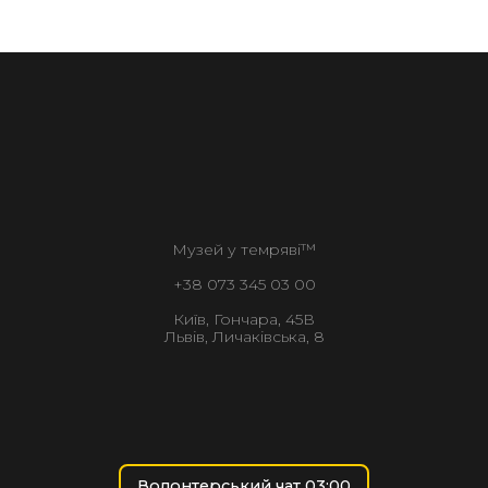
Музей у темряві™
+38 073 345 03 00
Київ, Гончара, 45В
Львів, Личаківська, 8
Волонтерський чат 03:00